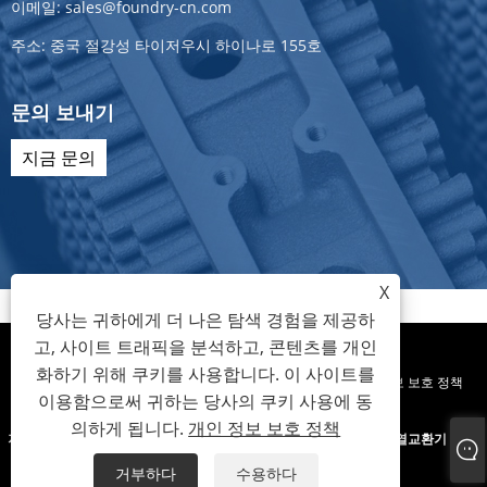
이메일:
sales@foundry-cn.com
주소:
중국 절강성 타이저우시 하이나로 155호
문의 보내기
지금 문의
X
당사는 귀하에게 더 나은 탐색 경험을 제공하
고, 사이트 트래픽을 분석하고, 콘텐츠를 개인
화하기 위해 쿠키를 사용합니다. 이 사이트를
Links
Sitemap
RSS
XML
개인 정보 보호 정책
이용함으로써 귀하는 당사의 쿠키 사용에 동
의하게 됩니다.
개인 정보 보호 정책
저작권 © 2022 Zhejiang Hec Machinery Co., Ltd. - 응축 열교환기, 열교환기 부품,
오토바이 부품 - 판권 소유
거부하다
수용하다