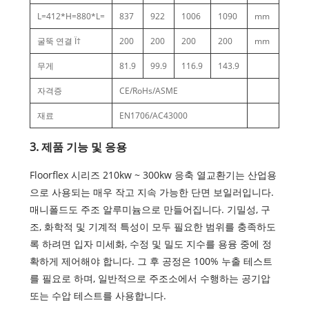
L=412*H=880*L=
837
922
1006
1090
mm
굴뚝 연결 Ï†
200
200
200
200
mm
무게
81.9
99.9
116.9
143.9
자격증
CE/RoHs/ASME
재료
EN1706/AC43000
3. 제품 기능 및 응용
Floorflex 시리즈 210kw ~ 300kw 응축 열교환기는 산업용
으로 사용되는 매우 작고 지속 가능한 단면 보일러입니다.
매니폴드도 주조 알루미늄으로 만들어집니다. 기밀성, 구
조, 화학적 및 기계적 특성이 모두 필요한 범위를 충족하도
록 하려면 입자 미세화, 수정 및 밀도 지수를 용융 중에 정
확하게 제어해야 합니다. 그 후 공정은 100% 누출 테스트
를 필요로 하며, 일반적으로 주조소에서 수행하는 공기압
또는 수압 테스트를 사용합니다.