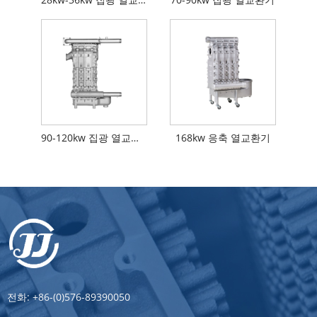
90-120kw 집광 열교환기
168kw 응축 열교환기
전화:
+86-(0)576-89390050