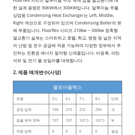
Floorflex 시리즈 알루미늄 주조 국내 집열 열교환기에 대
한 설계 용량은 90KW에서 300KW입니다. 알루미늄 주물
상업용 Condensing Heat Exchanger는 Left, Middle,
Right 섹션으로 구성되어 있으며 Condensing Boiler의 본
체 부품입니다. Floorflex 시리즈 210kw ~ 300kw 응축형
열교환기 설계는 스마트하고 호텔, 학교, 병원 등 넓은 지역
의 난방 및 온수 공급에 적용 가능하며 다양한 정부에서 추
진하는 친환경 에너지 절약형 신제품입니다. 비응축, 석탄,
석유 및 전기 물 보일러를 대체합니다.
2. 제품 매개변수(사양)
플로어플렉스
유형
5-L
6-L
7-L
8-L
단위
공칭 입력
168
210
252
294
크
효율 부하 30%
107
107
107.5
107.5
%
작동 압력
6
6
6
6
술집